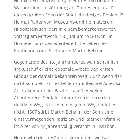
Hilpoltstein, in Nürnberg oder in Berlin benannt?
Warum steht in Nürnberg am Theresienplatz für
diesen großen Sohn der Stadt ein riesiges Denkmal?
Helmut Reiter vom Museums-und Heimatverein
Hilpoltstein schildert in einem bemerkenswerten
Vortrag am Mittwoch, 18. Juni um 19:30 Uhr im
Hofmeierhaus das abenteuerliche Leben des
Kaufmanns und Seefahrers Martin Behaim.
Gegen Ende des 15. Jahrhunderts, wahrscheinlich
1490, schuf er eine epochale Arbeit: Den ersten
Globus der damals bekannten Welt. Auch wenn der
nicht komplett ist – es fehlen zum Beispiel Amerika,
Australien und der Pazifik – weist er vielen
Abenteurern, Seefahrern und Entdeckern den
richtigen Weg. Nur seinen eigenen Weg findet er
nicht: 1507 stirbt Martin Behaim, der Sohn einer
einst vermögenden Patrizier- und Ratsherrnfamilie
im Alter von 47 Jahren völlig verarmt in Lissabon.
Heute wird der berühmte Nürnberger weltweit